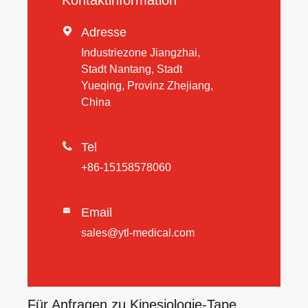
Kontaktinformation

Adresse
Industriezone Jiangzhai,
Stadt Nantang, Stadt
Yueqing, Provinz Zhejiang,
China

Tel
+86-15158578060
Email

sales@ytl-medical.com
Für Anfragen zu Kinesiologie-Tape,