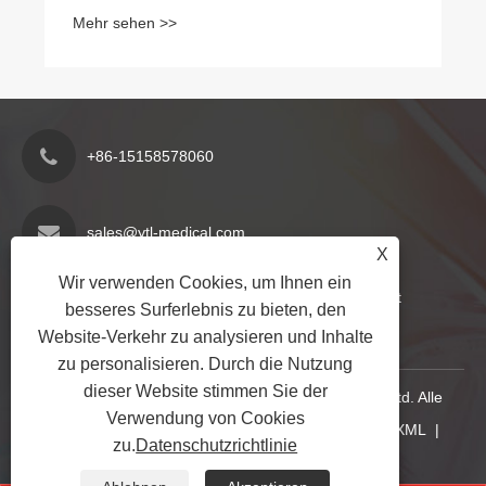
Wundheilung
Mehr sehen >>
+86-15158578060
sales@ytl-medical.com
X
Wir verwenden Cookies, um Ihnen ein
Industriezone Jiangzhai, Stadt Nantang, Stadt
besseres Surferlebnis zu bieten, den
Yueqing, Provinz Zhejiang, China
Website-Verkehr zu analysieren und Inhalte
zu personalisieren. Durch die Nutzung
dieser Website stimmen Sie der
Copyright © 2024 Yueqing Yuantianli Medical Co., Ltd. Alle
Verwendung von Cookies
Rechte vorbehalten.
Links
|
Sitemap
|
RSS
|
XML
|
zu.
Datenschutzrichtlinie
Datenschutzrichtlinie
|